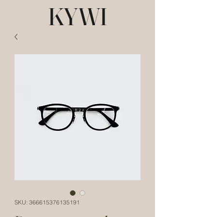
KYWI
SKU: 366615376135191